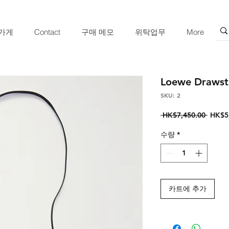
가게
Contact
구매 메모
위탁업무
More
Loewe Drawst
SKU: 2
일
 HK$7,450.00 
HK$5
반
가
수량
*
카트에 추가